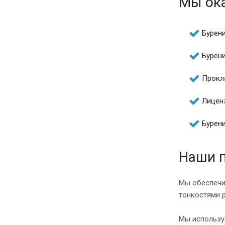
Мы ока
Бурен
Бурен
Прокл
Лицен
Бурени
Наши 
Мы обеспечи
тонкостями 
Мы использу