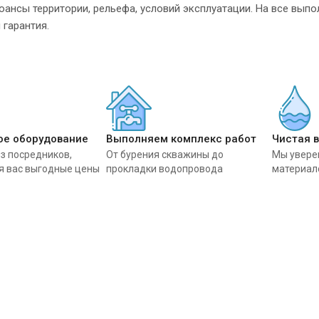
юансы территории, рельефа, условий эксплуатации. На все вып
гарантия.
ое оборудование
Выполняем комплекс работ
Чистая 
з посредников,
От бурения скважины до
Мы увере
я вас выгодные цены
прокладки водопровода
материал