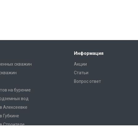
Информация
енных скважин
Акции
скважин
Статьи
Вопрос ответ
тов на бурение
подземных вод
в Алексеевке
в Губкине
в Строителе
 в Шебекино